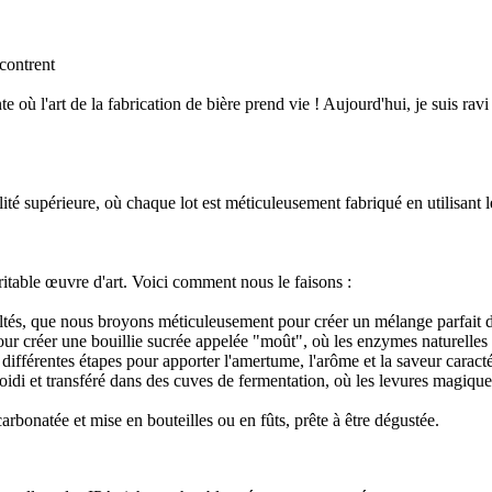
contrent
où l'art de la fabrication de bière prend vie ! Aujourd'hui, je suis ravi 
lité supérieure, où chaque lot est méticuleusement fabriqué en utilisant l
éritable œuvre d'art. Voici comment nous le faisons :
tés, que nous broyons méticuleusement pour créer un mélange parfait de
r créer une bouillie sucrée appelée "moût", où les enzymes naturelles 
 différentes étapes pour apporter l'amertume, l'arôme et la saveur caract
roidi et transféré dans des cuves de fermentation, où les levures magique
carbonatée et mise en bouteilles ou en fûts, prête à être dégustée.